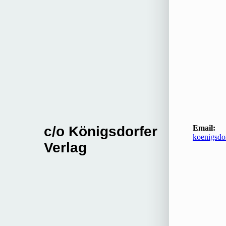
c/o Königsdorfer
Email:
koenigsdo
Verlag